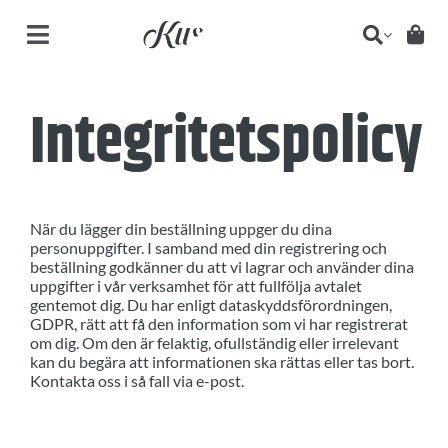
Fortsätt
till
Toggle
innehållet
Navigation
HEM
Integritetspolicy
SHOP
OM
När du lägger din beställning uppger du dina
personuppgifter. I samband med din registrering och
KOLLEKTION
beställning godkänner du att vi lagrar och använder dina
uppgifter i vår verksamhet för att fullfölja avtalet
gentemot dig. Du har enligt dataskyddsförordningen,
KONTAKT
GDPR, rätt att få den information som vi har registrerat
om dig. Om den är felaktig, ofullständig eller irrelevant
kan du begära att informationen ska rättas eller tas bort.
Kontakta oss i så fall via e-post.