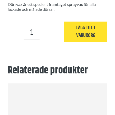
Dörrvax är ett speciellt framtaget sprayvax för alla
lackade och målade dörrar.
LÄGG TILL I
Dörrvax
VARUKORG
mängd
Relaterade produkter